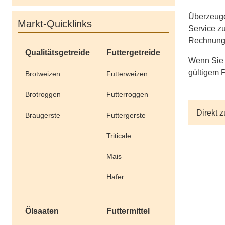
Überzeugen
Markt-Quicklinks
Service zu
Rechnung 
Qualitätsgetreide
Futtergetreide
Wenn Sie 
gültigem 
Brotweizen
Futterweizen
Brotroggen
Futterroggen
Direkt 
Braugerste
Futtergerste
Triticale
Mais
Hafer
Ölsaaten
Futtermittel