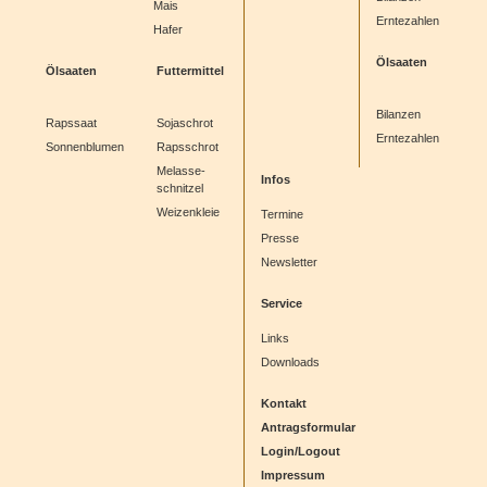
Mais
Erntezahlen
Hafer
Ölsaaten
Ölsaaten
Futtermittel
Bilanzen
Rapssaat
Sojaschrot
Erntezahlen
Sonnenblumen
Rapsschrot
Melasse-
Infos
schnitzel
Weizenkleie
Termine
Presse
Newsletter
Service
Links
Downloads
Kontakt
Antragsformular
Login/Logout
Impressum