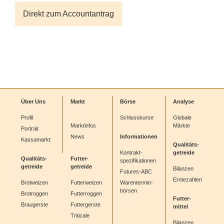
Direkt zum Accountantrag
Über Uns
Markt
Börse
Analyse
Profil
Schlusskurse
Globale
Marktinfos
Märkte
Portrait
News
Informationen
Kassamarkt
Qualitäts-
Kontrakt-
getreide
Qualitäts-
Futter-
spezifikationen
getreide
getreide
Bilanzen
Futures-ABC
Erntezahlen
Brotweizen
Futterweizen
Warentermin-
börsen
Brotroggen
Futterroggen
Futter-
Braugerste
Futtergerste
mittel
Triticale
Bilanzen