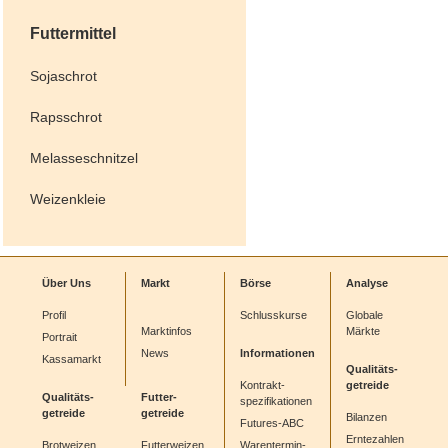
Futtermittel
Sojaschrot
Rapsschrot
Melasseschnitzel
Weizenkleie
Über Uns
Markt
Börse
Analyse
Profil
Schlusskurse
Globale
Marktinfos
Märkte
Portrait
News
Informationen
Kassamarkt
Qualitäts-
Kontrakt-
getreide
Qualitäts-
Futter-
spezifikationen
getreide
getreide
Bilanzen
Futures-ABC
Erntezahlen
Brotweizen
Futterweizen
Warentermin-