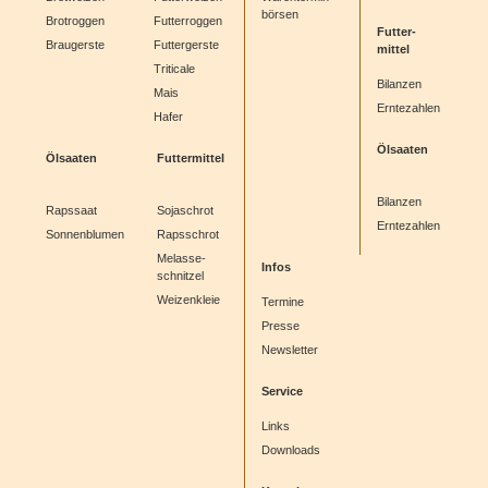
börsen
Brotroggen
Futterroggen
Futter-
Braugerste
Futtergerste
mittel
Triticale
Bilanzen
Mais
Erntezahlen
Hafer
Ölsaaten
Ölsaaten
Futtermittel
Bilanzen
Rapssaat
Sojaschrot
Erntezahlen
Sonnenblumen
Rapsschrot
Melasse-
Infos
schnitzel
Weizenkleie
Termine
Presse
Newsletter
Service
Links
Downloads