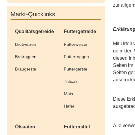
zur allgem
Markt-Quicklinks
Erklärung
Qualitätsgetreide
Futtergetreide
Mit Urteil
Brotweizen
Futterweizen
gelinkten 
Brotroggen
Futterroggen
diesen Inh
Seiten im 
Braugerste
Futtergerste
Seiten gen
ausdrückli
Triticale
Mais
Diese Erkl
Hafer
ausgebrac
Alle verw
Ölsaaten
Futtermittel