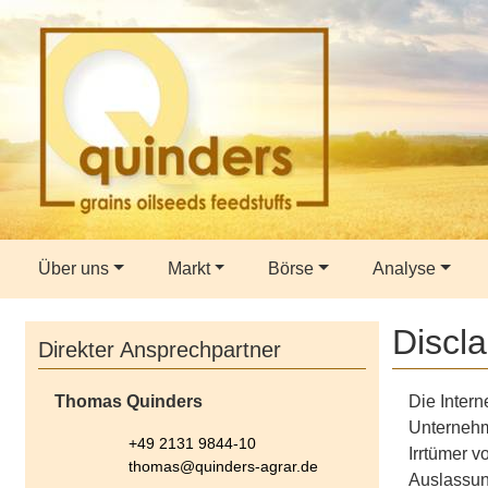
Über uns
Markt
Börse
Analyse
Discl
Direkter Ansprechpartner
Thomas Quinders
Die Intern
Unternehme
+49 2131 9844-10
Irrtümer v
thomas@quinders-agrar.de
Auslassun