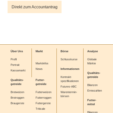
Direkt zum Accountantrag
Über Uns
Markt
Börse
Analyse
Profil
Schlusskurse
Globale
Marktinfos
Märkte
Portrait
News
Informationen
Kassamarkt
Qualitäts-
Kontrakt-
getreide
Qualitäts-
Futter-
spezifikationen
getreide
getreide
Bilanzen
Futures-ABC
Erntezahlen
Brotweizen
Futterweizen
Warentermin-
börsen
Brotroggen
Futterroggen
Futter-
Braugerste
Futtergerste
mittel
Triticale
Bilanzen