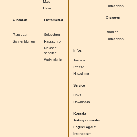
Mais
Erntezahlen
Hafer
Ölsaaten
Ölsaaten
Futtermittel
Bilanzen
Rapssaat
Sojaschrot
Erntezahlen
Sonnenblumen
Rapsschrot
Melasse-
Infos
schnitzel
Weizenkleie
Termine
Presse
Newsletter
Service
Links
Downloads
Kontakt
Antragsformular
Login/Logout
Impressum