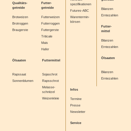
Qualitäts-
Futter-
spezifikationen
getreide
getreide
Bilanzen
Futures-ABC
Erntezahlen
Brotweizen
Futterweizen
Warentermin-
börsen
Brotroggen
Futterroggen
Futter-
Braugerste
Futtergerste
mittel
Triticale
Bilanzen
Mais
Erntezahlen
Hafer
Ölsaaten
Ölsaaten
Futtermittel
Bilanzen
Rapssaat
Sojaschrot
Erntezahlen
Sonnenblumen
Rapsschrot
Melasse-
Infos
schnitzel
Weizenkleie
Termine
Presse
Newsletter
Service